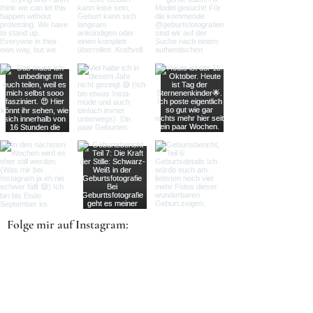
Folge mir auf Instagram:
MAIL: foto{at}susanne-krauss.de TELEFON:
0178 - 189 67
85
INSTAGRAM: @geburtsfotografiemuenchen &