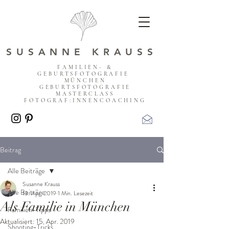
SUSANNE KRAUSS
FAMILIEN- &
GEBURTSFOTOGRAFIE
MÜNCHEN
GEBURTSFOTOGRAFIE
MASTERCLASS
FOTOGRAF:INNENCOACHING
Beitrag
Alle Beiträge
Susanne Krauss
Alle Beiträge
13. Apr. 2019
1 Min. Lesezeit
Als Familie in München
Familien-Tipps
Aktualisiert:
15. Apr. 2019
Shooting-Tricks