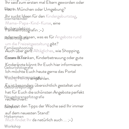
Ihr seid zum ersten mal Eltern geworden oder 
Eltern
neu in München oder Umgebung?
Ihr sucht Ideen für den 
Kindergeburtstag
, 
Sternenkinder
Mama-Papa-Kind-Kurse
, eine 
Buchproduktion
Familienfotografin ;-)
oder wollt wissen, was es für 
Angebote rund 
Reisefotografie
um die Freizeitgestaltung 
gibt?
Familienshootings
Auch über ganz 
Alltägliches
, wie Shopping, 
Essen & Trinken, Kinderbetreuung oder gute 
Corona-Krise
Kinderärzte könnt Ihr Euch hier informieren.
Geburtsfotografie
Ich möchte Euch heute gerne das Portal 
Wochenbettreportage
Young Family
 empfehlen.
Es ist besonders übersichtlich gestaltet und 
Geburtsreportage
hat für Euch die schönsten Angebote perfekt 
Neugeborenenfotografie
recherchiert!
Und mit den Tipps der Woche seid Ihr immer 
Babybus
auf dem neuesten Stand!
Hebammen
Mich findet Ihr
 da natürlich auch ... ;-)
Workshop