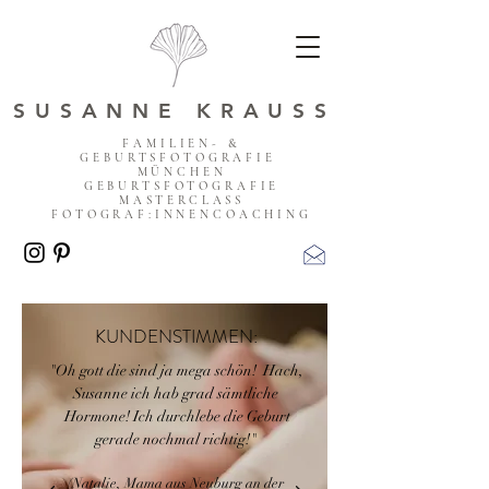
SUSANNE KRAUSS
FAMILIEN- &
GEBURTSFOTOGRAFIE
MÜNCHEN
GEBURTSFOTOGRAFIE
MASTERCLASS
FOTOGRAF:INNENCOACHING
KUNDENSTIMMEN:
"Oh gott die sind ja mega schön! Hach,
Susanne ich hab grad sämtliche
Hormone! Ich durchlebe die Geburt
gerade nochmal richtig!
"
(Natalie, Mama aus Neuburg an der