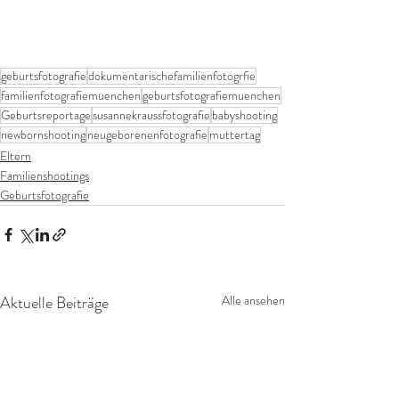
geburtsfotografie
dokumentarischefamilienfotogrfie
familienfotografiemuenchen
geburtsfotografiemuenchen
Geburtsreportage
susannekraussfotografie
babyshooting
newbornshooting
neugeborenenfotografie
muttertag
Eltern
Familienshootings
Geburtsfotografie
Aktuelle Beiträge
Alle ansehen