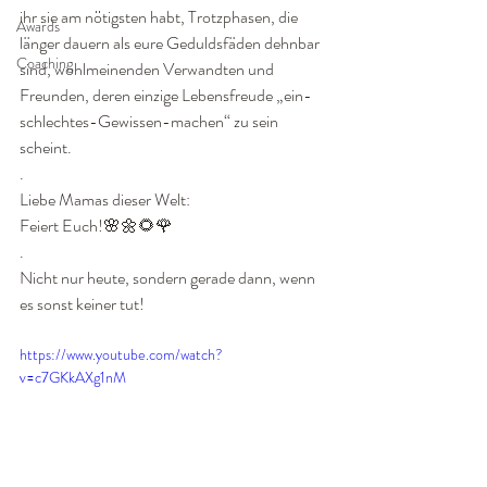
ihr sie am nötigsten habt, Trotzphasen, die 
Awards
länger dauern als eure Geduldsfäden dehnbar 
Coaching
sind, wohlmeinenden Verwandten und 
Freunden, deren einzige Lebensfreude „ein-
schlechtes-Gewissen-machen“ zu sein 
scheint. 
.
Liebe Mamas dieser Welt: 
Feiert Euch!🌸🌼🌻🌹
.
Nicht nur heute, sondern gerade dann, wenn 
es sonst keiner tut!
https://www.youtube.com/watch?
v=c7GKkAXg1nM