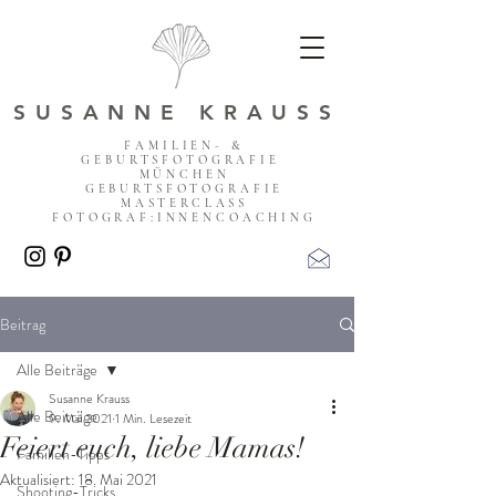
SUSANNE KRAUSS
FAMILIEN- &
GEBURTSFOTOGRAFIE
MÜNCHEN
GEBURTSFOTOGRAFIE
MASTERCLASS
FOTOGRAF:INNENCOACHING
Beitrag
Alle Beiträge
Susanne Krauss
Alle Beiträge
9. Mai 2021
1 Min. Lesezeit
Feiert euch, liebe Mamas!
Familien-Tipps
Aktualisiert:
18. Mai 2021
Shooting-Tricks