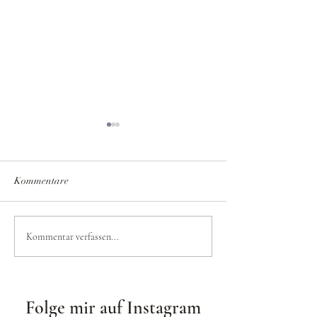
Kommentare
4 Tipps für Light
1st Place Monovision
Kommentar verfassen...
Awards
Folge mir auf Instagram