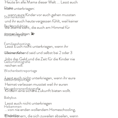
Heute an alle Mama dieser Welt ... Lasst euch 
Eltern
nicht unterkriegen: 
...wenn eure Kinder vor euch gehen mussten 
Sternenkinder
und ihr euch heute vergessen fühlt, weil keiner 
Buchproduktion
die Sterne sieht, die auch am Himmel für 
immer leuchten.💫
Reisefotografie
.
Familienshootings
Lasst Euch nicht unterkriegen, wenn ihr 
alleinerziehend seid und selbst bei 2 oder 3 
Corona-Krise
Jobs das Geld und die Zeit für die Kinder nie 
Geburtsfotografie
reichen will. 
Wochenbettreportage
.
Lasst euch nicht unterkriegen, wenn ihr eure 
Geburtsreportage
Heimat verlassen musstet weil ihr euren 
Neugeborenenfotografie
Kindern eine sichere Zukunft bieten wollt. 
.
Babybus
Lasst euch nicht unterkriegen 
Hebammen
...von nie enden wollendem Homeschooling, 
Workshop
Ehemännern, die sich zuweilen abseilen, wenn 