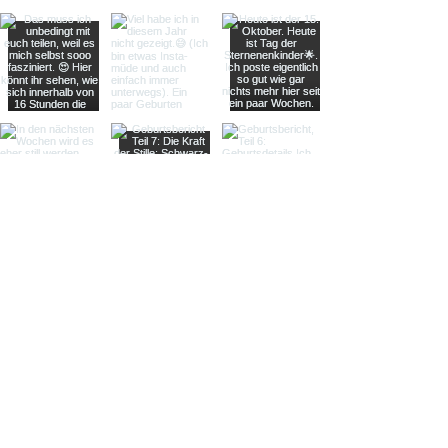
Folge mir auf Instagram:
MAIL: foto{at}susanne-krauss.de TELEFON:
0178 - 189 67
85
INSTAGRAM: @geburtsfotografiemuenchen &
@geburtsfotografiemastercalss
©
2005 - 2026
by Susanne Krauss
Geburtsfotografie | Lifenstylefotografie & dokumentarische
Familienfotografie | Familienreportagen | Babybauchshooting |