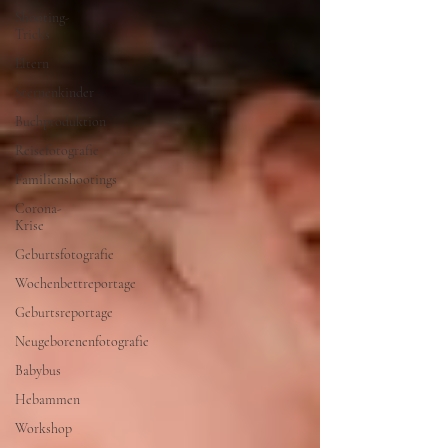
Shooting-
Tricks
Eltern
Sternenkinder
Buchproduktion
Reisefotografie
Familienshootings
Corona-
Krise
Geburtsfotografie
Wochenbettreportage
Geburtsreportage
Neugeborenenfotografie
Babybus
Hebammen
Workshop