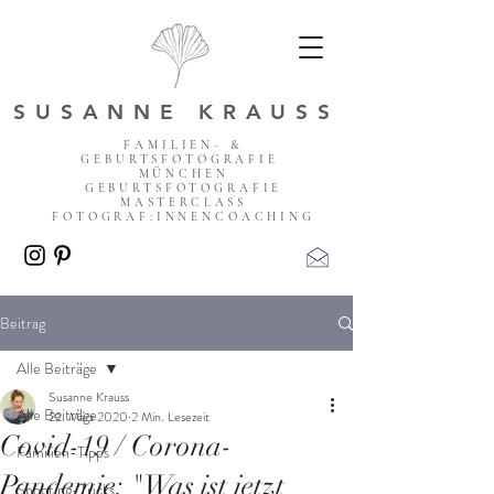
SUSANNE KRAUSS
FAMILIEN- &
GEBURTSFOTOGRAFIE
MÜNCHEN
GEBURTSFOTOGRAFIE
MASTERCLASS
FOTOGRAF:INNENCOACHING
Beitrag
Alle Beiträge
Susanne Krauss
Alle Beiträge
22. März 2020
2 Min. Lesezeit
Covid-19 / Corona-
Familien-Tipps
Pandemie: "Was ist jetzt
Shooting-Tricks