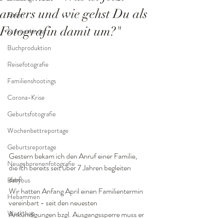
anders und wie gehst Du als
Eltern
Fotografin damit um?"
Sternenkinder
Buchproduktion
Reisefotografie
Familienshootings
Corona-Krise
Geburtsfotografie
Wochenbettreportage
Geburtsreportage
Gestern bekam ich den Anruf einer Familie, 
Neugeborenenfotografie
die ich bereits seit über 7 Jahren begleiten 
darf. 
Babybus
Wir hatten Anfang April einen Familientermin 
Hebammen
vereinbart - seit den neuesten 
Workshop
Ankündigungen bzgl. Ausgangssperre muss er 