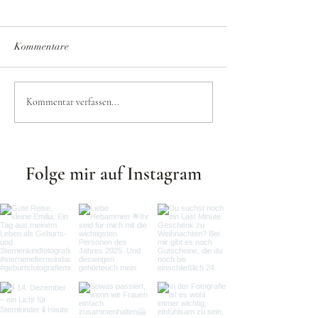
Kommentare
Muttertag - alles Liebe für
9 Tipps zum Jahr
Kommentar verfassen...
euch!
für Fotografinnen 
Folge mir auf Instagram