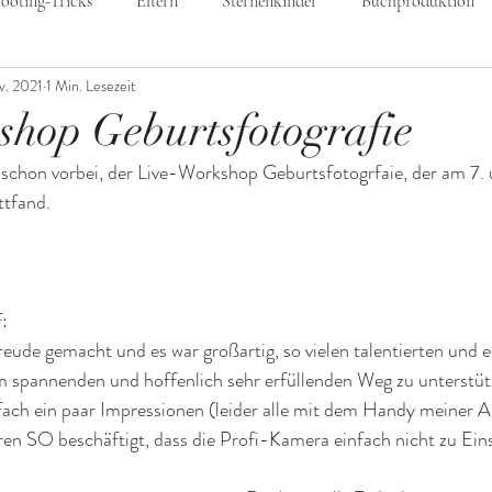
ooting-Tricks
Eltern
Sternenkinder
Buchproduktion
v. 2021
1 Min. Lesezeit
se
Geburtsfotografie
Wochenbettreportage
Geburtsrepo
hop Geburtsfotografie
er schon vorbei, der Live-Workshop Geburtsfotogrfaie, der am 7
bus
Hebammen
Workshop
Awards
Coaching
ttfand.
: 
reude gemacht und es war großartig, so vielen talentierten und e
m spannenden und hoffenlich sehr erfüllenden Weg zu unterstüt
fach ein paar Impressionen (leider alle mit dem Handy meiner As
n SO beschäftigt, dass die Profi-Kamera einfach nicht zu Eins