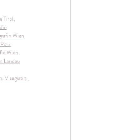
e Tirol
,
fie
grafin Wien
-Porz
afie Wien
in Landau
, Visagistin, 