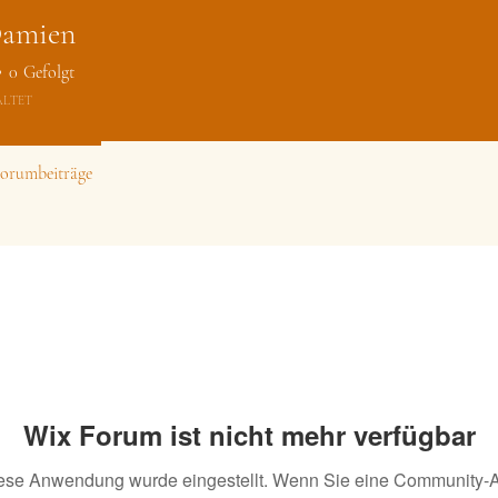
Damien
mien
0
Gefolgt
ALTET
orumbeiträge
Wix Forum ist nicht mehr verfügbar
ese Anwendung wurde eingestellt. Wenn Sie eine Community-