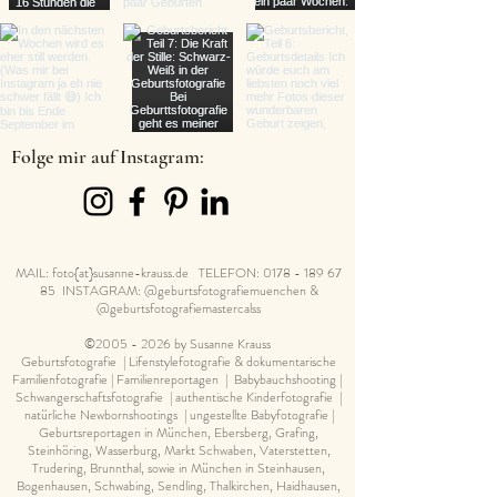
Folge mir auf Instagram:
MAIL: foto{at}susanne-krauss.de TELEFON:
0178 - 189 67
85
INSTAGRAM: @geburtsfotografiemuenchen &
@geburtsfotografiemastercalss
©
2005 - 2026
by Susanne Krauss
Geburtsfotografie | Lifenstylefotografie & dokumentarische
Familienfotografie | Familienreportagen | Babybauchshooting |
Schwangerschaftsfotografie | authentische Kinderfotografie |
natürliche Newbornshootings | ungestellte Babyfotografie |
Geburtsreportagen in München, Ebersberg, Grafing,
Steinhöring, Wasserburg, Markt Schwaben, Vaterstetten,
Trudering, Brunnthal, sowie in München in Steinhausen,
Bogenhausen, Schwabing, Sendling, Thalkirchen, Haidhausen,