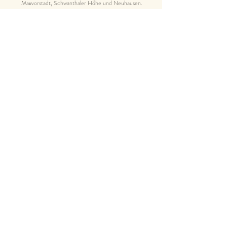
Maxvorstadt, Schwanthaler Höhe und Neuhausen.
Workshops zur Geburtsfotografie in ganz Deutschland und der
DACH-Region.
Impressum & Datenschutz
Founder
of Geburtsfotografie Workshop,
Geburtsfotografie Workbook &
Geburtsfotografie |
MASTERCLASS
member of
FREELENS, I.O., Geburtsfotografinnen |
Verzeichnis and
IAPBP