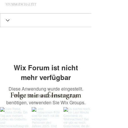
STUMMGESCHALTET
Wix Forum ist nicht
mehr verfügbar
Diese Anwendung wurde eingestellt.
Folge mir auf Instagram
Wenn Sie eine Community-App
benötigen, verwenden Sie Wix Groups.